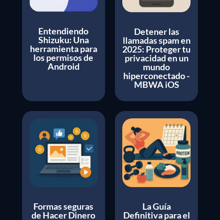
Entendiendo
Detener las
Shizuku: Una
llamadas spam en
herramienta para
2025: Proteger tu
los permisos de
privacidad en un
Android
mundo
hiperconectado -
MBWA iOS
Formas seguras
La Guía
de Hacer Dinero
Definitiva para el