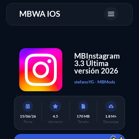
MBWA IOS
MBInstagram
3.3 Última
versión 2026
stefanoYG - MBMods




15/06/26
4.5
170 MB
1.8 M+
Fecha
Valoración
Tamaño
Descargas