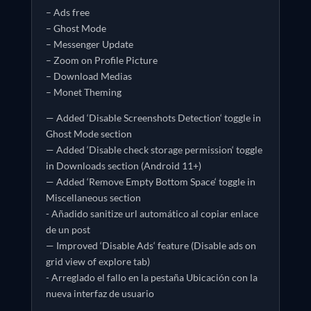
– Ads free
– Ghost Mode
– Messenger Update
– Zoom on Profile Picture
– Download Medias
– Monet Theming
— Added ‘Disable Screenshots Detection‘ toggle in
Ghost Mode section
— Added ‘Disable check storage permission‘ toggle
in Downloads section (Android 11+)
— Added ‘Remove Empty Bottom Space‘ toggle in
Miscellaneous section
- Añadido sanitize url automático al copiar enlace
de un post
— Improved ‘Disable Ads‘ feature (Disable ads on
grid view of explore tab)
- Arreglado el fallo en la pestaña Ubicación con la
nueva interfaz de usuario