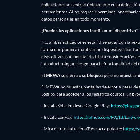
aplicaciones se centran únicamente en la detección 
herramientas. Al no requerir permisos innecesarios
datos personales en todo momento.
¿Pueden las aplicaciones inutilizar mi dispositivo?
No, ambas aplicaciones están diseñadas con la segu
forma que pudiera inutilizar un dispositivo. Sus fun
dispositivos con normalidad. Esta consideración de
introducir ningún riesgo para la funcionalidad del d
El MBWA se cierra o se bloquea pero no muestra ni
Si MBWA no muestra pantallas de error a pesar de f
LogFox para acceder a los registros ocultos, un proc
- Instala Shizuku desde Google Play:
https://play.g
- Instala LogFox:
https://github.com/F0x1d/LogFox/
- Mira el tutorial en YouTube para guiarte:
https:/