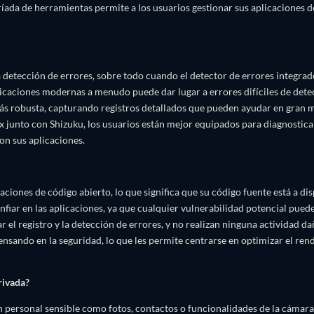
tríada de herramientas permite a los usuarios gestionar sus aplicaciones 
 detección de errores, sobre todo cuando el detector de errores integra
icaciones modernas a menudo puede dar lugar a errores difíciles de det
s robusta, capturando registros detallados que pueden ayudar en gran med
ox junto con Shizuku, los usuarios están mejor equipados para diagnostica
on sus aplicaciones.
iones de código abierto, lo que significa que su código fuente está a disp
fiar en las aplicaciones, ya que cualquier vulnerabilidad potencial pued
tar el registro y la detección de errores, y no realizan ninguna actividad 
nsando en la seguridad, lo que les permite centrarse en optimizar el ren
rivada?
 personal sensible como fotos, contactos o funcionalidades de la cámara. 