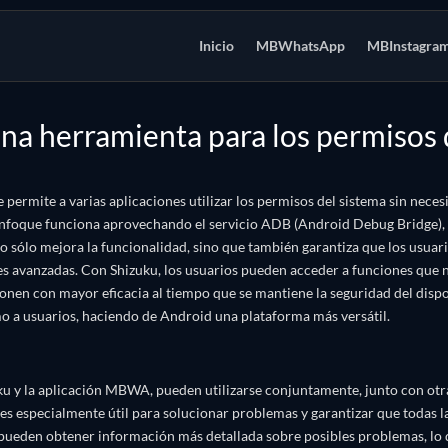
Inicio
MBWhatsApp
MBInstagra
na herramienta para los permisos
ermite a varias aplicaciones utilizar los permisos del sistema sin necesi
enfoque funciona aprovechando el servicio ADB (Android Debug Bridge), 
no sólo mejora la funcionalidad, sino que también garantiza que los usuar
ones avanzadas. Con Shizuku, los usuarios pueden acceder a funciones que
nen con mayor eficacia al tiempo que se mantiene la seguridad del dispos
o a usuarios, haciendo de Android una plataforma más versátil.
u y la aplicación MBWA, pueden utilizarse conjuntamente, junto con otra
 es especialmente útil para solucionar problemas y garantizar que todas l
pueden obtener información más detallada sobre posibles problemas, lo q