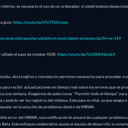
inferior, es necesario el uso de un ordenador, si usted todavía desea instal
a guía:
https://youtu.be/hTvTYDGrqao
.com/android/repository/platform-tools-latest-windows.zip?hl=es-419
y sáltate el paso de instalar ADB:
https://youtu.be/Tu5XNHQmzLA
izuku, abra LogFox y conceda los permisos necesarios para proceder a un 
s para recibir actualizaciones en tiempo real sobre los errores que se pro
ca una ventana. Asegúrese de seleccionar "Permitir todo el tiempo" para g
 y podrás ver los registros del sistema. Este paso es vital, ya que asegura
a ayudar en la solución de problemas dentro de MBWA.
ible error del MBWA, una notificación te avisará de cualquier problema q
 Beta. Este enfoque colaborativo ayuda al equipo de desarrollo a compre