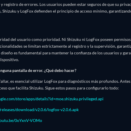
y registro de errores. Los usuarios pueden estar seguros de que su privac
, Shizuku y LogFox defienden el principio de acceso mínimo, garantizand
ridad del usuario como prioridad. Ni Shizuku ni LogFox poseen permisos 
cionalidades se limitan estrictamente al registro y la supervisión, garant
 diseño es fundamental para mantener la confianza de los usuarios y gara
ispositivo.
nguna pantalla de error. ¿Qué debo hacer?
allar, es esencial utilizar LogFox para diagnósticos más profundos. Ante
eso que facilita Shizuku. Sigue estos pasos para configurarlo todo:
oogle.com/store/apps/details?id=moe.shizuku.privileged.api
releases/download/v2.0.6/logfox-v2.0.6.apk
/youtu.be/0oYxnV-VOMo