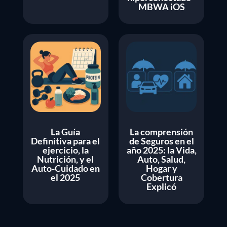
MBWA iOS
La Guía
La comprensión
Definitiva para el
de Seguros en el
ejercicio, la
año 2025: la Vida,
Nutrición, y el
Auto, Salud,
Auto-Cuidado en
Hogar y
el 2025
Cobertura
Explicó