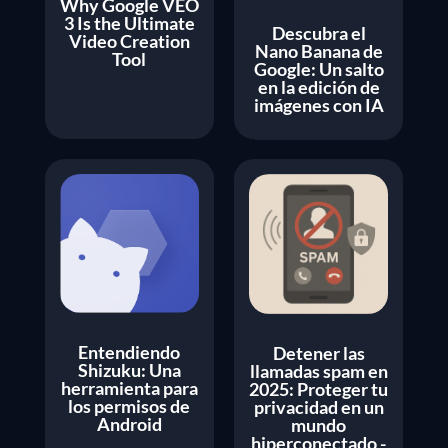
Why Google VEO
3 Is the Ultimate
Descubra el
Video Creation
Nano Banana de
Tool
Google: Un salto
en la edición de
imágenes con IA
Entendiendo
Detener las
Shizuku: Una
llamadas spam en
herramienta para
2025: Proteger tu
los permisos de
privacidad en un
Android
mundo
hiperconectado -