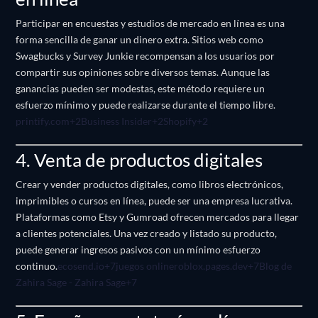
Participar en encuestas y estudios de mercado en línea es una
forma sencilla de ganar un dinero extra.
Sitios web como
Swagbucks y Survey Junkie recompensan a los usuarios por
compartir sus opiniones sobre diversos temas.
Aunque las
ganancias pueden ser modestas, este método requiere un
esfuerzo mínimo y puede realizarse durante el tiempo libre.
printify.com
+2
Business Insider
+2
Shopify
+2
4. Venta de productos digitales
Crear y vender productos digitales, como libros electrónicos,
imprimibles o cursos en línea, puede ser una empresa lucrativa.
Plataformas como Etsy y Gumroad ofrecen mercados para llegar
a clientes potenciales.
Una vez creado y listado su producto,
puede generar ingresos pasivos con un mínimo esfuerzo
continuo.
ecosend.io
+7
juegos onlineroblox.pages.dev
+7
Blog de
Zahira Sage - Zahira Sage
+7