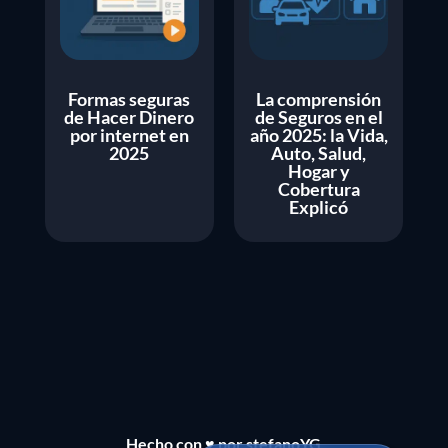
Formas seguras
La comprensión
de Hacer Dinero
de Seguros en el
por internet en
año 2025: la Vida,
2025
Auto, Salud,
Hogar y
Cobertura
Explicó
Bahasa Indonesia
Português do Brasil
English
Hecho con ♥ por stefanoYG