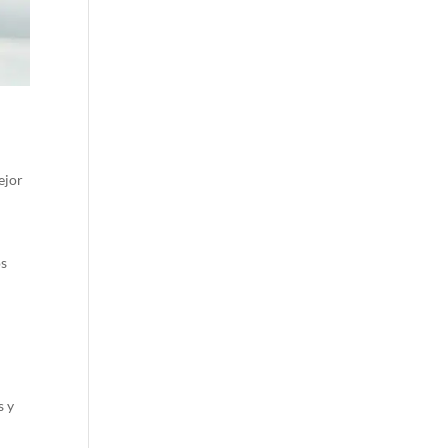
ejor
os
s y