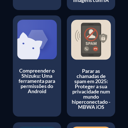
imagens com IA
Compreender o
Parar as
Shizuku: Uma
chamadas de
ferramenta para
spam em 2025:
permissões do
Proteger a sua
Android
privacidade num
mundo
hiperconectado -
MBWA iOS