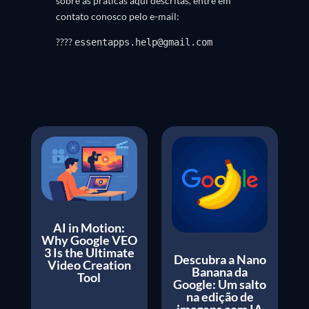
sobre as práticas aqui descritas, entre em
contato conosco pelo e-mail:
????
essentapps.help@gmail.com
AI in Motion:
Why Google VEO
3 Is the Ultimate
Descubra a Nano
Video Creation
Banana da
Tool
Google: Um salto
na edição de