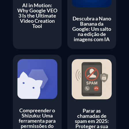
AI in Motion:
Why Google VEO
3 Is the Ultimate
Descubra a Nano
Video Creation
Banana da
Tool
Google: Um salto
na edição de
imagens com IA
Compreender o
Parar as
Shizuku: Uma
chamadas de
ferramenta para
spam em 2025:
permissões do
Proteger a sua