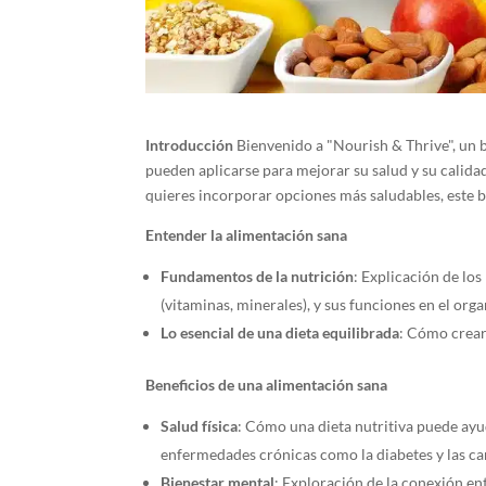
Introducción
Bienvenido a "Nourish & Thrive", un b
pueden aplicarse para mejorar su salud y su calida
quieres incorporar opciones más saludables, este bl
Entender la alimentación sana
Fundamentos de la nutrición
: Explicación de lo
(vitaminas, minerales), y sus funciones en el org
Lo esencial de una dieta equilibrada
: Cómo crear
Beneficios de una alimentación sana
Salud física
: Cómo una dieta nutritiva puede ayud
enfermedades crónicas como la diabetes y las ca
Bienestar mental
: Exploración de la conexión en