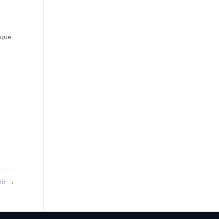
 que
tir
→
Bahasa Indonesia
Português do Brasil