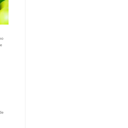
mo
te
 de