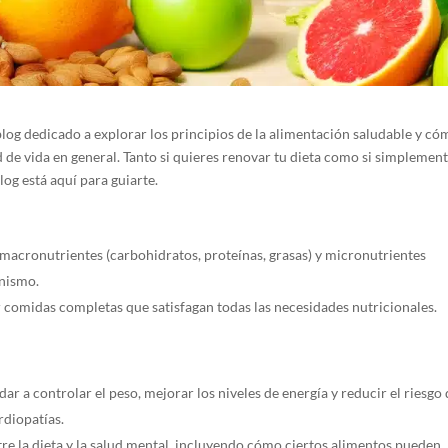
log dedicado a explorar los principios de la alimentación saludable y có
d de vida en general. Tanto si quieres renovar tu dieta como si simplemen
og está aquí para guiarte.
s macronutrientes (carbohidratos, proteínas, grasas) y micronutrientes
anismo.
 comidas completas que satisfagan todas las necesidades nutricionales.
ar a controlar el peso, mejorar los niveles de energía y reducir el riesgo
rdiopatías.
tre la dieta y la salud mental, incluyendo cómo ciertos alimentos pueden