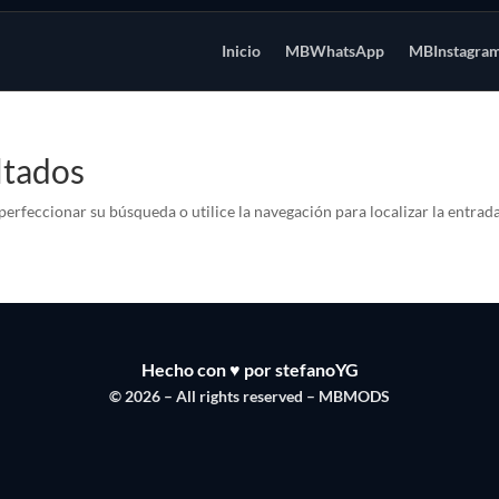
Inicio
MBWhatsApp
MBInstagra
ltados
perfeccionar su búsqueda o utilice la navegación para localizar la entrada
Hecho con ♥ por stefanoYG
© 2026 – All rights reserved – MBMODS